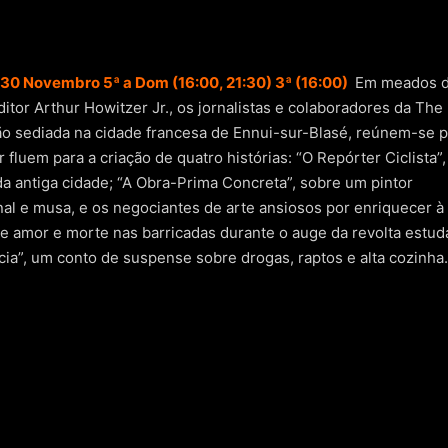
 30 Novembro 5ª a Dom (16:00, 21:30) 3ª (16:00)
Em meados 
itor Arthur Howitzer Jr., os jornalistas e colaboradores da The
ção sediada na cidade francesa de Ennui-sur-Blasé, reúnem-se 
fluem para a criação de quatro histórias: “O Repórter Ciclista”
da antiga cidade; “A Obra-Prima Concreta”, sobre um pintor
nal e musa, e os negociantes de arte ansiosos por enriquecer à
de amor e morte nas barricadas durante o auge da revolta estuda
cia”, um conto de suspense sobre drogas, raptos e alta cozinha.