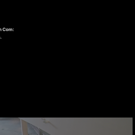
n Com:
.