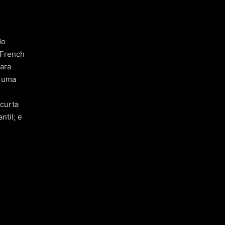
do
 French
para
, uma
 curta
ntil; e