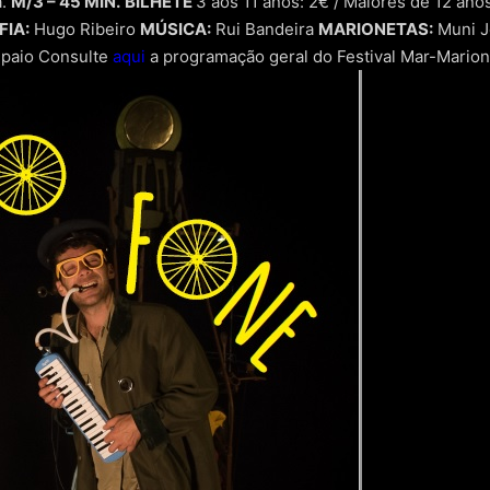
a.
M/3 – 45 MIN.
BILHETE
3 aos 11 anos: 2€ / Maiores de 12 ano
IA:
Hugo Ribeiro
MÚSICA:
Rui Bandeira
MARIONETAS:
Muni J
paio Consulte
aqui
a programação geral do Festival Mar-Marion