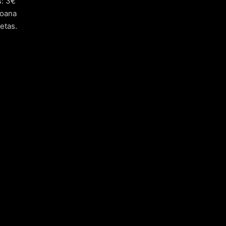
s: 3€
oana
etas.