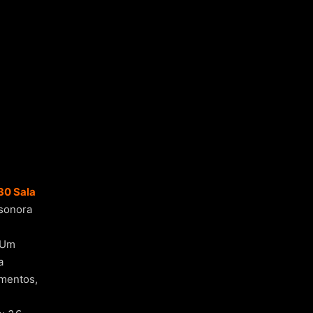
:30 Sala
 sonora
. Um
a
imentos,