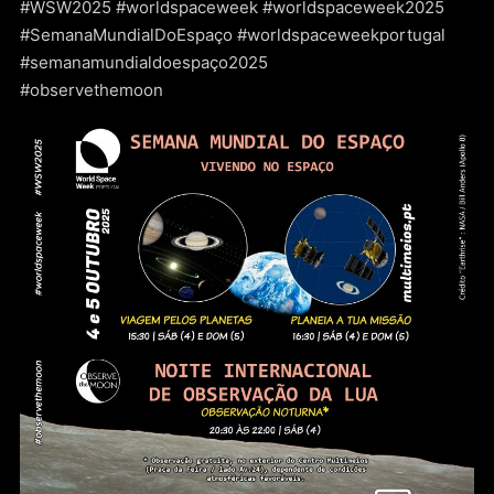
#WSW2025 #worldspaceweek #worldspaceweek2025
#SemanaMundialDoEspaço #worldspaceweekportugal
#semanamundialdoespaço2025
#observethemoon