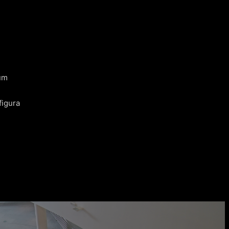
 um
figura