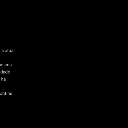
 a atuar
 mesma
idade
 há
onfins