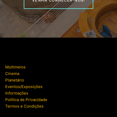
VENHA CONHECER-NOS!
Multimeios
Cinema
Planetário
Eventos/Exposições
Informações
Política de Privacidade
Termos e Condições