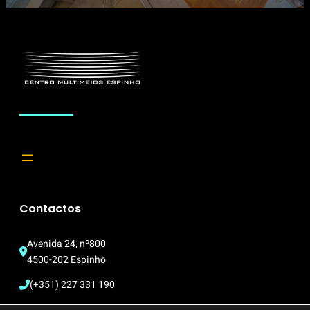
Contactos
Avenida 24, nº800
4500-202 Espinho
(+351) 227 331 190
multimeios@cm-espinho.pt